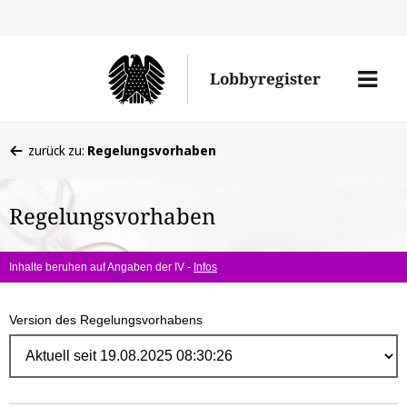
Direk
zum
Men
Lobbyregister
Inhal
öffne
Sie
zurück zu:
Regelungsvorhaben
befinden
sich
Regelungsvorhaben
hier:
Inhalte beruhen auf Angaben der IV -
Infos
Version des Regelungsvorhabens