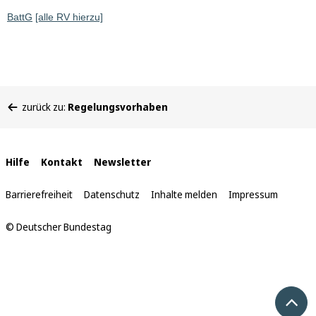
BattG
[alle RV hierzu]
Sie
zurück zu:
Regelungsvorhaben
befinden
sich
hier:
Interne
Hilfe
Kontakt
Newsletter
Links
Barrierefreiheit
Datenschutz
Inhalte melden
Impressum
© Deutscher Bundestag
Nach