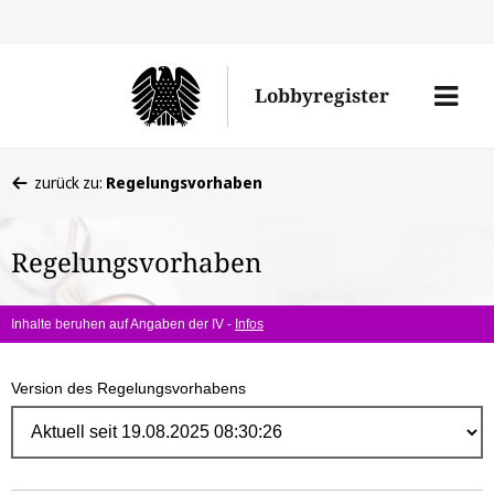
Direk
zum
Men
Lobbyregister
Inhal
öffne
Sie
zurück zu:
Regelungsvorhaben
befinden
sich
Regelungsvorhaben
hier:
Inhalte beruhen auf Angaben der IV -
Infos
Version des Regelungsvorhabens