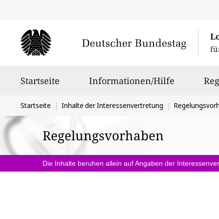
L
fü
Hauptnavigation
Startseite
Informationen/Hilfe
Reg
Sie
Startseite
Inhalte der Interessenvertretung
Regelungsvor
befinden
Regelungsvorhaben
sich
hier:
Die Inhalte beruhen allein auf Angaben der Interessenver