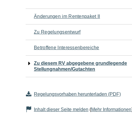
Navigation
Änderungen im Rentenpaket II
für
Zu Regelungsentwurf
den
Betroffene Interessenbereiche
Seiteninhalt
Zu diesem RV abgegebene grundlegende
Stellungnahmen/Gutachten
Regelungsvorhaben herunterladen (PDF)
Inhalt dieser Seite melden
(
Mehr Informationen