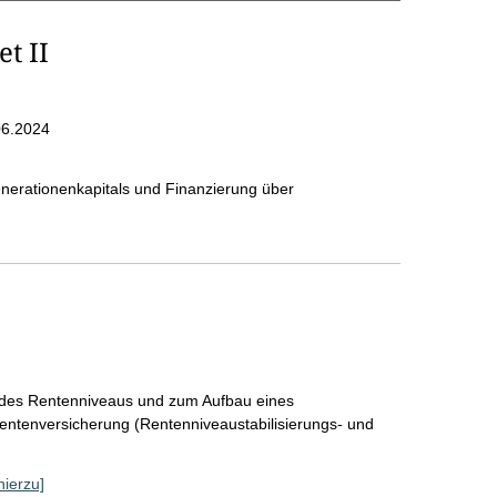
t II
06.2024
nerationenkapitals und Finanzierung über
g des Rentenniveaus und zum Aufbau eines
Rentenversicherung (Rentenniveaustabilisierungs- und
hierzu]