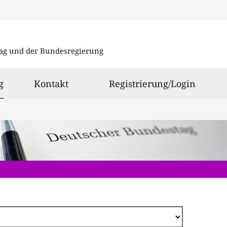
Direkt
zum
ag und der Bundesregierung
Inhalt
ausgewählt
g
Kontakt
Registrierung/Login