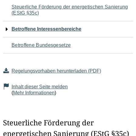
Navigation
Steuerliche Förderung der energetischen Sanierung
(EStG §35c)
für
den
Betroffene Interessenbereiche
Seiteninhalt
Betroffene Bundesgesetze
Regelungsvorhaben herunterladen (PDF)
Inhalt dieser Seite melden
(
Mehr Informationen
)
Steuerliche Förderung der
energetischen Sanierung (EStG §35c)