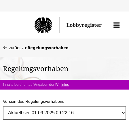
Direk
zum
Men
Lobbyregister
Inhal
öffne
Sie
zurück zu:
Regelungsvorhaben
befinden
sich
Regelungsvorhaben
hier:
Inhalte beruhen auf Angaben der IV -
Infos
Version des Regelungsvorhabens