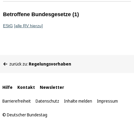
Betroffene Bundesgesetze (1)
EStG
[alle RV hierzu]
Sie
zurück zu:
Regelungsvorhaben
befinden
sich
hier:
Interne
Hilfe
Kontakt
Newsletter
Links
Barrierefreiheit
Datenschutz
Inhalte melden
Impressum
© Deutscher Bundestag