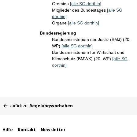
Gremien
[alle SG dorthin]
Mitglieder des Bundestages
[alle SG
dorthin]
Organe
[alle SG dorthin]
Bundesregierung
Bundesministerium der Justiz (BMJ) (20.
WP)
[alle SG dorthin]
Bundesministerium für Wirtschaft und
Klimaschutz (BMWK) (20. WP)
[alle SG
dorthin]
Sie
zurück zu:
Regelungsvorhaben
befinden
sich
hier:
Interne
Hilfe
Kontakt
Newsletter