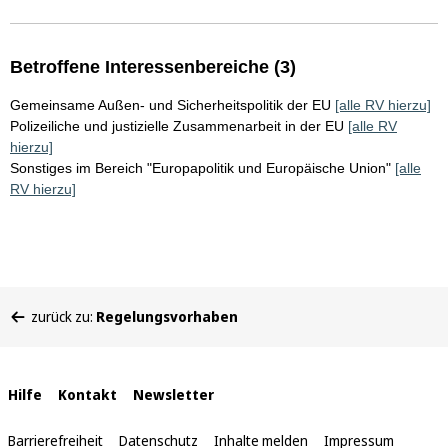
Betroffene Interessenbereiche (3)
Gemeinsame Außen- und Sicherheitspolitik der EU
[alle RV hierzu]
Polizeiliche und justizielle Zusammenarbeit in der EU
[alle RV
hierzu]
Sonstiges im Bereich "Europapolitik und Europäische Union"
[alle
RV hierzu]
Sie
zurück zu:
Regelungsvorhaben
befinden
sich
hier:
Interne
Hilfe
Kontakt
Newsletter
Links
Barrierefreiheit
Datenschutz
Inhalte melden
Impressum