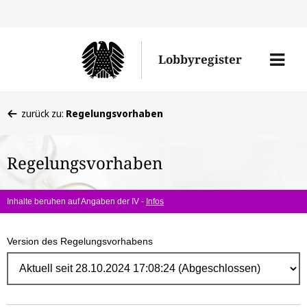
Direk
zum
Men
Lobbyregister
Inhal
öffne
Sie
zurück zu:
Regelungsvorhaben
befinden
sich
Regelungsvorhaben
hier:
Inhalte beruhen auf Angaben der IV -
Infos
Version des Regelungsvorhabens