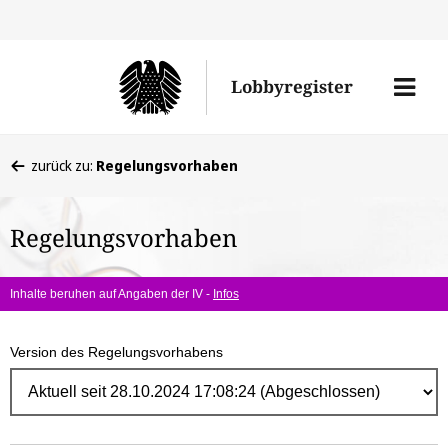
Direk
zum
Men
Lobbyregister
Inhal
öffne
Sie
zurück zu:
Regelungsvorhaben
befinden
sich
Regelungsvorhaben
hier:
Inhalte beruhen auf Angaben der IV -
Infos
Version des Regelungsvorhabens