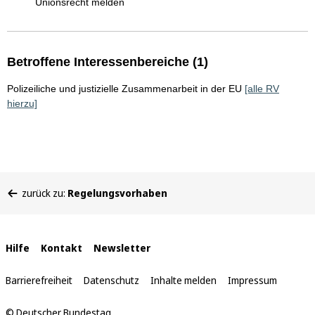
Unionsrecht melden
Betroffene Interessenbereiche (1)
Polizeiliche und justizielle Zusammenarbeit in der EU
[alle RV
hierzu]
Sie
zurück zu:
Regelungsvorhaben
befinden
sich
hier:
Interne
Hilfe
Kontakt
Newsletter
Links
Barrierefreiheit
Datenschutz
Inhalte melden
Impressum
© Deutscher Bundestag