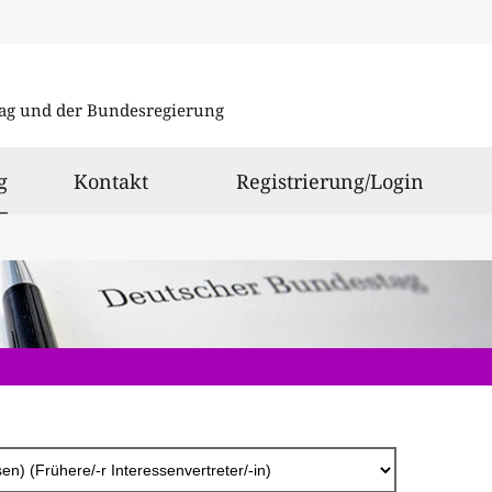
Direkt
zum
ag und der Bundesregierung
Inhalt
ausgewählt
g
Kontakt
Registrierung/Login