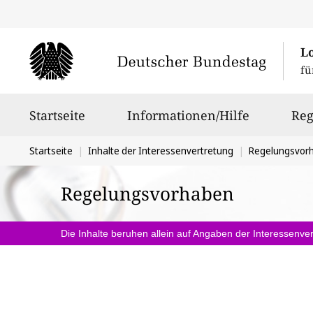
L
fü
Hauptnavigation
Startseite
Informationen/Hilfe
Reg
Sie
Startseite
Inhalte der Interessenvertretung
Regelungsvor
befinden
Regelungsvorhaben
sich
hier:
Die Inhalte beruhen allein auf Angaben der Interessenver