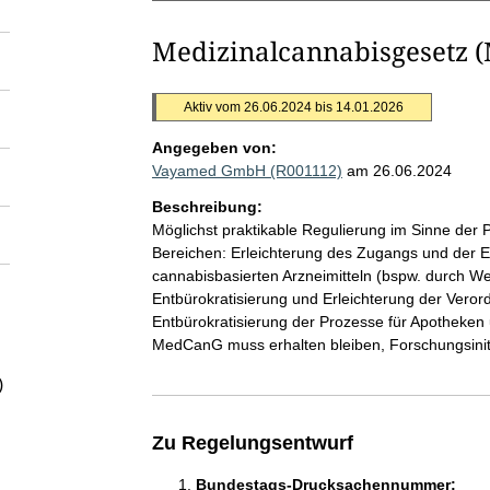
Medizinalcannabisgesetz 
Aktiv vom 26.06.2024 bis 14.01.2026
Angegeben von:
Vayamed GmbH (R001112)
am 26.06.2024
Beschreibung:
Möglichst praktikable Regulierung im Sinne der 
Bereichen: Erleichterung des Zugangs und der Er
cannabisbasierten Arzneimitteln (bspw. durch W
Entbürokratisierung und Erleichterung der Veror
Entbürokratisierung der Prozesse für Apotheken
MedCanG muss erhalten bleiben, Forschungsinit
)
Zu Regelungsentwurf
Bundestags-Drucksachennummer: