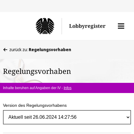
Direk
zum
Men
Lobbyregister
Inhal
öffne
Sie
zurück zu:
Regelungsvorhaben
befinden
sich
Regelungsvorhaben
hier:
Inhalte beruhen auf Angaben der IV -
Infos
Version des Regelungsvorhabens