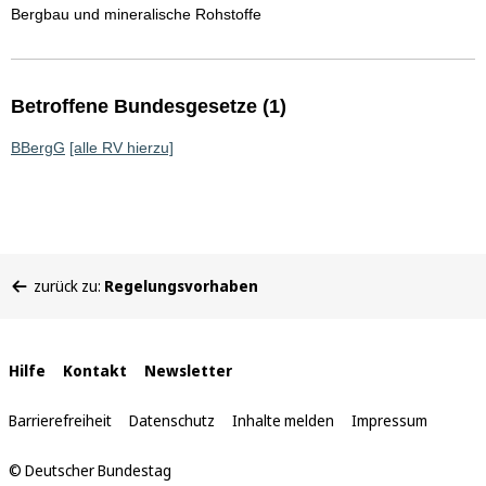
Bergbau und mineralische Rohstoffe
Betroffene Bundesgesetze (1)
BBergG
[alle RV hierzu]
Sie
zurück zu:
Regelungsvorhaben
befinden
sich
hier:
Interne
Hilfe
Kontakt
Newsletter
Links
Barrierefreiheit
Datenschutz
Inhalte melden
Impressum
© Deutscher Bundestag