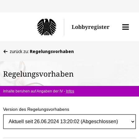
Direk
zum
Men
Lobbyregister
Inhal
öffne
Sie
zurück zu:
Regelungsvorhaben
befinden
sich
Regelungsvorhaben
hier:
Inhalte beruhen auf Angaben der IV -
Infos
Version des Regelungsvorhabens