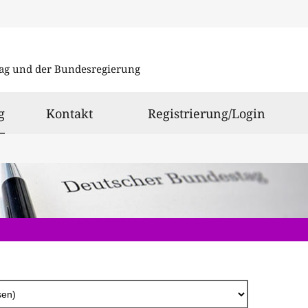
Direkt
zum
ag und der Bundesregierung
Inhalt
ausgewählt
g
Kontakt
Registrierung/Login