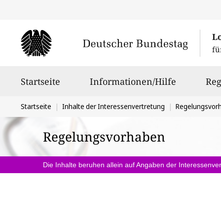
L
fü
Hauptnavigation
Startseite
Informationen/Hilfe
Reg
Sie
Startseite
Inhalte der Interessenvertretung
Regelungsvor
befinden
Regelungsvorhaben
sich
hier:
Die Inhalte beruhen allein auf Angaben der Interessenver