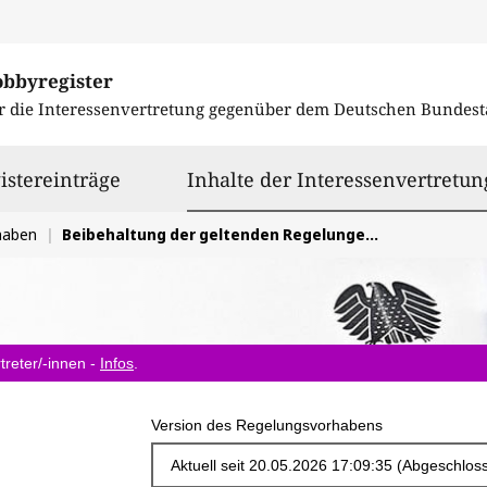
obbyregister
r die Interessenvertretung gegenüber dem
Deutschen Bundest
istereinträge
Inhalte der Interessenvertretun
haben
Beibehaltung der geltenden Regelungen zu Verarbeitungshilfsstoffen gemäß Verordnung (EU) Nr. 2021/1165
treter/-innen -
Infos
.
Version des Regelungsvorhabens