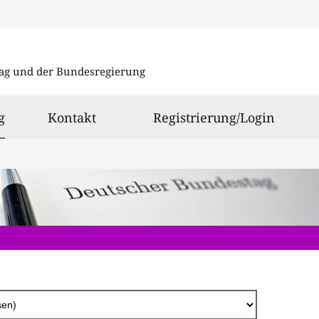
Direkt
zum
ag und der Bundesregierung
Inhalt
ausgewählt
g
Kontakt
Registrierung/Login