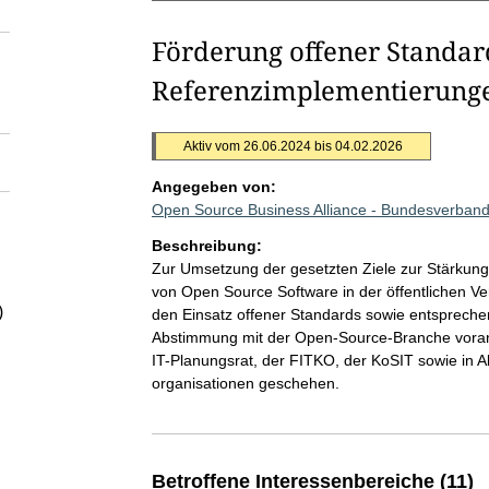
Förderung offener Standar
Referenzimplementierung
Aktiv vom 26.06.2024 bis 04.02.2026
Angegeben von:
Open Source Business Alliance - Bundesverband f
Beschreibung:
Zur Umsetzung der gesetzten Ziele zur Stärkung 
von Open Source Software in der öffentlichen Ve
)
den Einsatz offener Standards sowie entsprec
Abstimmung mit der Open-Source-Branche vorantr
IT-Planungsrat, der FITKO, der KoSIT sowie in 
organisationen geschehen.
Betroffene Interessenbereiche (11)