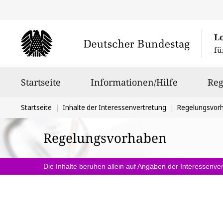
L
fü
Hauptnavigation
Startseite
Informationen/Hilfe
Reg
Sie
Startseite
Inhalte der Interessenvertretung
Regelungsvor
befinden
Regelungsvorhaben
sich
hier:
Die Inhalte beruhen allein auf Angaben der Interessenver