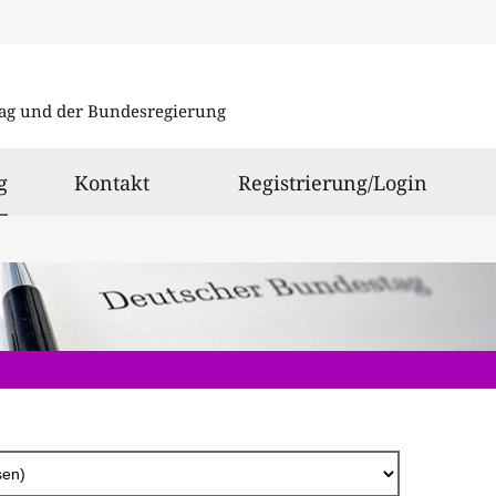
Direkt
zum
ag und der Bundesregierung
Inhalt
ausgewählt
g
Kontakt
Registrierung/Login