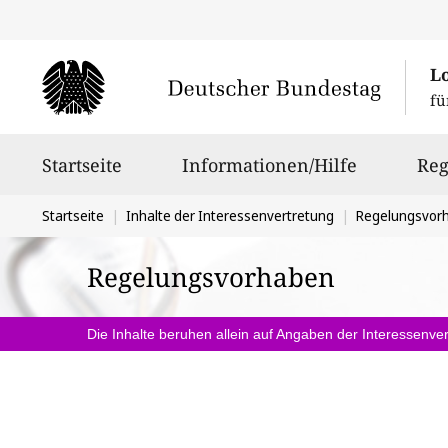
L
fü
Hauptnavigation
Startseite
Informationen/Hilfe
Reg
Sie
Startseite
Inhalte der Interessenvertretung
Regelungsvor
befinden
Regelungsvorhaben
sich
hier:
Die Inhalte beruhen allein auf Angaben der Interessenver