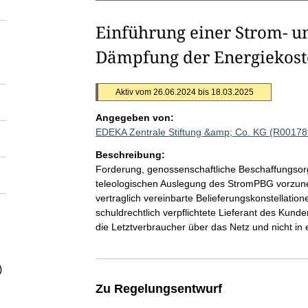
Einführung einer Strom- u
Dämpfung der Energiekoste
Aktiv vom 26.06.2024 bis 18.03.2025
Angegeben von:
EDEKA Zentrale Stiftung &amp; Co. KG (R00178
Beschreibung:
Forderung, genossenschaftliche Beschaffungsor
teleologischen Auslegung des StromPBG vorzune
vertraglich vereinbarte Belieferungskonstellation
schuldrechtlich verpflichtete Lieferant des Kunde
die Letztverbraucher über das Netz und nicht in 
)
Zu Regelungsentwurf