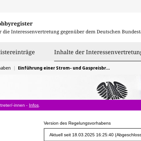
obbyregister
r die Interessenvertretung gegenüber dem
Deutschen Bundest
istereinträge
Inhalte der Interessenvertretun
haben
Einführung einer Strom- und Gaspreisbremse zur Dämpfung der Energiekosten von 03/23 bis 04/24
treter/-innen -
Infos
.
Version des Regelungsvorhabens