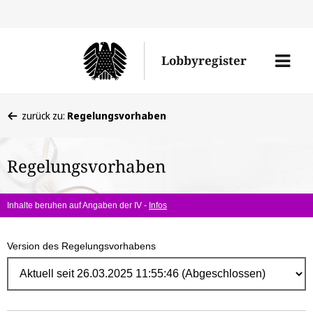
Direk
zum
Men
Lobbyregister
Inhal
öffne
Sie
zurück zu:
Regelungsvorhaben
befinden
sich
Regelungsvorhaben
hier:
Inhalte beruhen auf Angaben der IV -
Infos
Version des Regelungsvorhabens