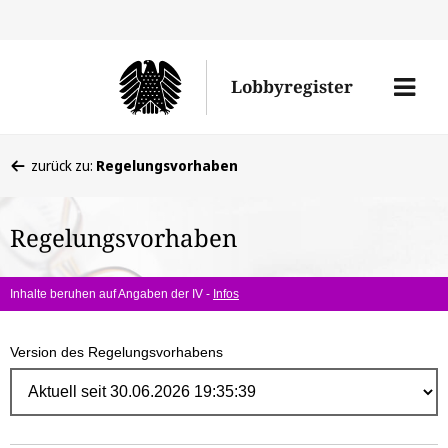
Direk
zum
Men
Lobbyregister
Inhal
öffne
Sie
zurück zu:
Regelungsvorhaben
befinden
sich
Regelungsvorhaben
hier:
Inhalte beruhen auf Angaben der IV -
Infos
Version des Regelungsvorhabens