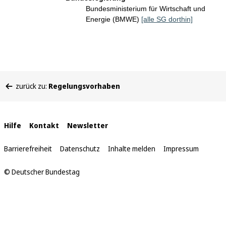
Bundesministerium für Wirtschaft und
Energie (BMWE)
[alle SG dorthin]
Sie
zurück zu:
Regelungsvorhaben
befinden
sich
hier:
Interne
Hilfe
Kontakt
Newsletter
Links
Barrierefreiheit
Datenschutz
Inhalte melden
Impressum
© Deutscher Bundestag