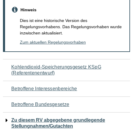
Hinweis
Dies ist eine historische Version des
Regelungsvorhabens. Das Regelungsvorhaben wurde
inzwischen aktualisiert.
Zum aktuellen Regelungsvorhaben
Navigation
Kohlendioxid-Speicherungsgesetz KSpG
(Referentenentwurf)
für
den
Betroffene Interessenbereiche
Seiteninhalt
Betroffene Bundesgesetze
Zu diesem RV abgegebene grundlegende
Stellungnahmen/Gutachten