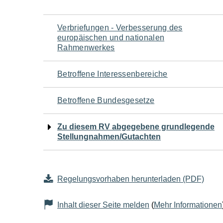
Navigation
Verbriefungen - Verbesserung des
europäischen und nationalen
für
Rahmenwerkes
den
Betroffene Interessenbereiche
Seiteninhalt
Betroffene Bundesgesetze
Zu diesem RV abgegebene grundlegende
Stellungnahmen/Gutachten
Regelungsvorhaben herunterladen (PDF)
Inhalt dieser Seite melden
(
Mehr Informationen