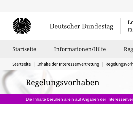
L
fü
Hauptnavigation
Startseite
Informationen/Hilfe
Reg
Sie
Startseite
Inhalte der Interessenvertretung
Regelungsvor
befinden
Regelungsvorhaben
sich
hier:
Die Inhalte beruhen allein auf Angaben der Interessenver