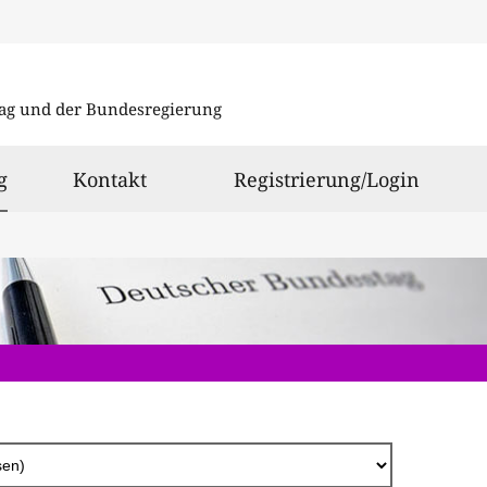
Direkt
zum
ag und der Bundesregierung
Inhalt
ausgewählt
g
Kontakt
Registrierung/Login