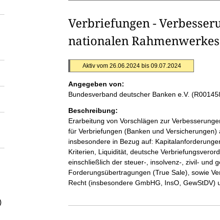
Verbriefungen - Verbesser
nationalen Rahmenwerkes
Aktiv vom 26.06.2024 bis 09.07.2024
Angegeben von:
Bundesverband deutscher Banken e.V. (R00145
Beschreibung:
Erarbeitung von Vorschlägen zur Verbesserung
für Verbriefungen (Banken und Versicherungen) al
insbesondere in Bezug auf: Kapitalanforderungen
Kriterien, Liquidität, deutsche Verbriefungsvero
einschließlich der steuer-, insolvenz-, zivil- u
Forderungsübertragungen (True Sale), sowie Ver
Recht (insbesondere GmbHG, InsO, GewStDV) u
)