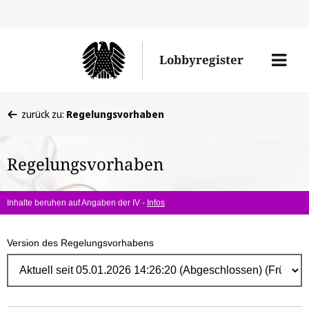
Direk
zum
Men
Lobbyregister
Inhal
öffne
Sie
zurück zu:
Regelungsvorhaben
befinden
sich
Regelungsvorhaben
hier:
Inhalte beruhen auf Angaben der IV -
Infos
Version des Regelungsvorhabens