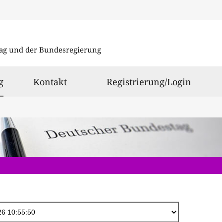
Direkt
zum
ag und der Bundesregierung
Inhalt
ausgewählt
g
Kontakt
Registrierung/Login