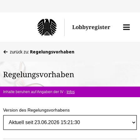
Direk
zum
Men
Lobbyregister
Inhal
öffne
Sie
zurück zu:
Regelungsvorhaben
befinden
sich
Regelungsvorhaben
hier:
Inhalte beruhen auf Angaben der IV -
Infos
Version des Regelungsvorhabens