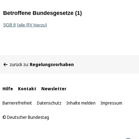
Betroffene Bundesgesetze (1)
SGB 8
[alle RV hierzu]
Sie
zurück zu:
Regelungsvorhaben
befinden
sich
hier:
Interne
Hilfe
Kontakt
Newsletter
Links
Barrierefreiheit
Datenschutz
Inhalte melden
Impressum
© Deutscher Bundestag