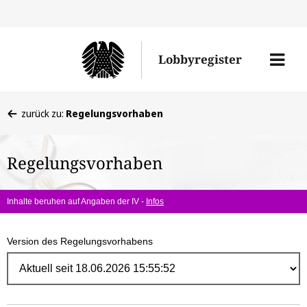
Direk
zum
Men
Lobbyregister
Inhal
öffne
Sie
zurück zu:
Regelungsvorhaben
befinden
sich
Regelungsvorhaben
hier:
Inhalte beruhen auf Angaben der IV -
Infos
Version des Regelungsvorhabens