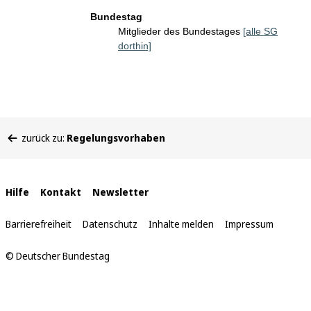
Bundestag
Mitglieder des Bundestages
[alle SG
dorthin]
Sie
zurück zu:
Regelungsvorhaben
befinden
sich
hier:
Interne
Hilfe
Kontakt
Newsletter
Links
Barrierefreiheit
Datenschutz
Inhalte melden
Impressum
© Deutscher Bundestag