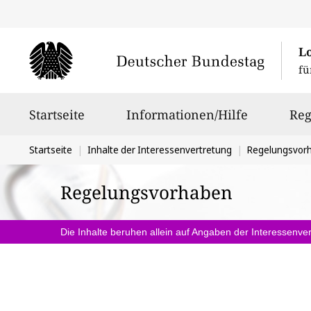
L
fü
Hauptnavigation
Startseite
Informationen/Hilfe
Reg
Sie
Startseite
Inhalte der Interessenvertretung
Regelungsvor
befinden
Regelungsvorhaben
sich
hier:
Die Inhalte beruhen allein auf Angaben der Interessenver