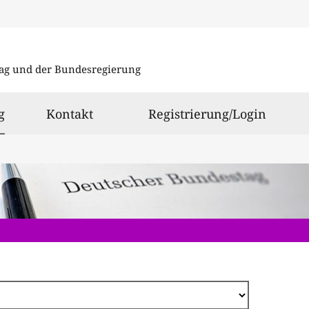
Direkt
zum
ag und der Bundesregierung
Inhalt
ausgewählt
g
Kontakt
Registrierung/Login