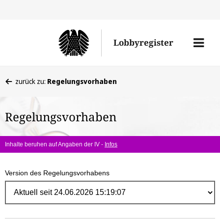
Direk
zum
Men
Lobbyregister
Inhal
öffne
Sie
zurück zu:
Regelungsvorhaben
befinden
sich
Regelungsvorhaben
hier:
Inhalte beruhen auf Angaben der IV -
Infos
Version des Regelungsvorhabens