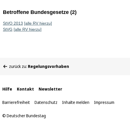
Betroffene Bundesgesetze (2)
StVO 2013
[alle RV hierzu]
StVG
[alle RV hierzu]
Sie
zurück zu:
Regelungsvorhaben
befinden
sich
hier:
Interne
Hilfe
Kontakt
Newsletter
Links
Barrierefreiheit
Datenschutz
Inhalte melden
Impressum
© Deutscher Bundestag