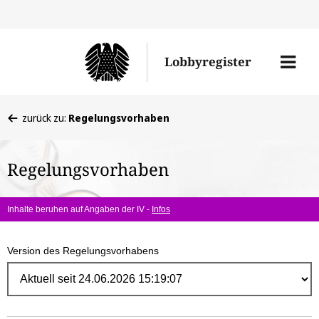
Direk
zum
Men
Lobbyregister
Inhal
öffne
Sie
zurück zu:
Regelungsvorhaben
befinden
sich
Regelungsvorhaben
hier:
Inhalte beruhen auf Angaben der IV -
Infos
Version des Regelungsvorhabens