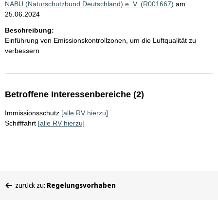
NABU (Naturschutzbund Deutschland) e. V. (R001667)
am
25.06.2024
Beschreibung:
Einführung von Emissionskontrollzonen, um die Luftqualität zu
verbessern
Betroffene Interessenbereiche (2)
Immissionsschutz
[alle RV hierzu]
Schifffahrt
[alle RV hierzu]
Sie
zurück zu:
Regelungsvorhaben
befinden
sich
hier: