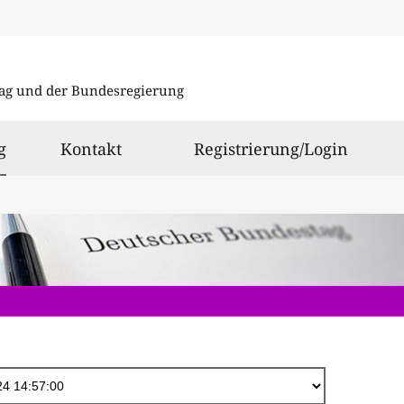
Direkt
zum
ag und der Bundesregierung
Inhalt
ausgewählt
g
Kontakt
Registrierung/Login