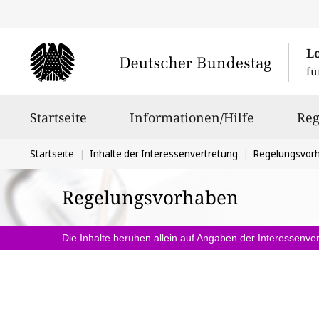
L
fü
Hauptnavigation
Startseite
Informationen/Hilfe
Reg
Sie
Startseite
Inhalte der Interessenvertretung
Regelungsvor
befinden
Regelungsvorhaben
sich
hier:
Die Inhalte beruhen allein auf Angaben der Interessenver