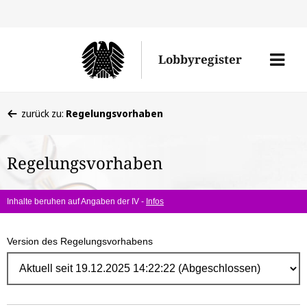
Direk
zum
Men
Lobbyregister
Inhal
öffne
Sie
zurück zu:
Regelungsvorhaben
befinden
sich
Regelungsvorhaben
hier:
Inhalte beruhen auf Angaben der IV -
Infos
Version des Regelungsvorhabens