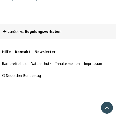
Sie
zurück zu:
Regelungsvorhaben
befinden
sich
hier:
Interne
Hilfe
Kontakt
Newsletter
Links
Barrierefreiheit
Datenschutz
Inhalte melden
Impressum
© Deutscher Bundestag
Nach