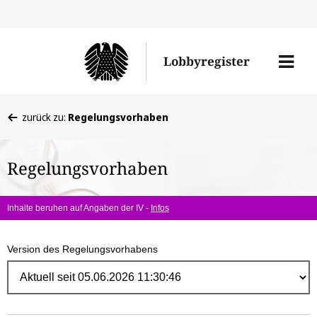
Direk
zum
Men
Lobbyregister
Inhal
öffne
Sie
zurück zu:
Regelungsvorhaben
befinden
sich
Regelungsvorhaben
hier:
Inhalte beruhen auf Angaben der IV -
Infos
Version des Regelungsvorhabens