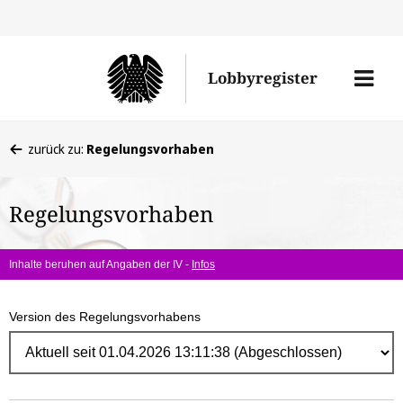
Direk
zum
Men
Lobbyregister
Inhal
öffne
Sie
zurück zu:
Regelungsvorhaben
befinden
sich
Regelungsvorhaben
hier:
Inhalte beruhen auf Angaben der IV -
Infos
Version des Regelungsvorhabens