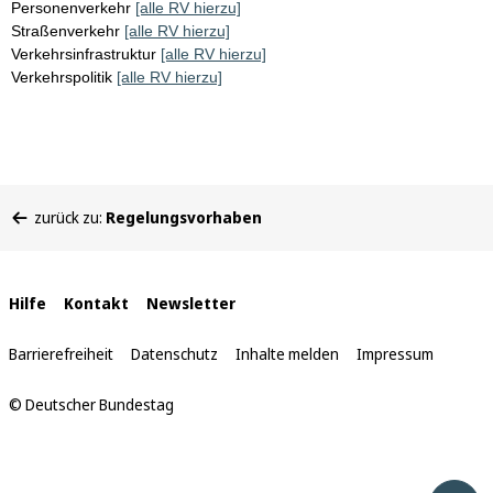
Personenverkehr
[alle RV hierzu]
Straßenverkehr
[alle RV hierzu]
Verkehrsinfrastruktur
[alle RV hierzu]
Verkehrspolitik
[alle RV hierzu]
Sie
zurück zu:
Regelungsvorhaben
befinden
sich
hier:
Interne
Hilfe
Kontakt
Newsletter
Links
Barrierefreiheit
Datenschutz
Inhalte melden
Impressum
© Deutscher Bundestag