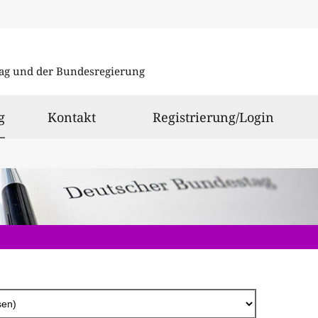
Direkt
zum
ag und der Bundesregierung
Inhalt
ausgewählt
g
Kontakt
Registrierung/Login