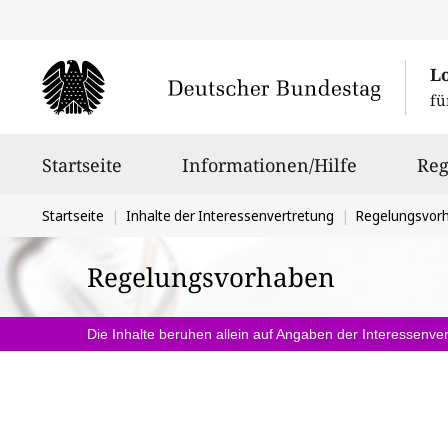
L
fü
Hauptnavigation
Startseite
Informationen/Hilfe
Reg
Sie
Startseite
Inhalte der Interessenvertretung
Regelungsvor
befinden
Regelungsvorhaben
sich
hier:
Die Inhalte beruhen allein auf Angaben der Interessenver