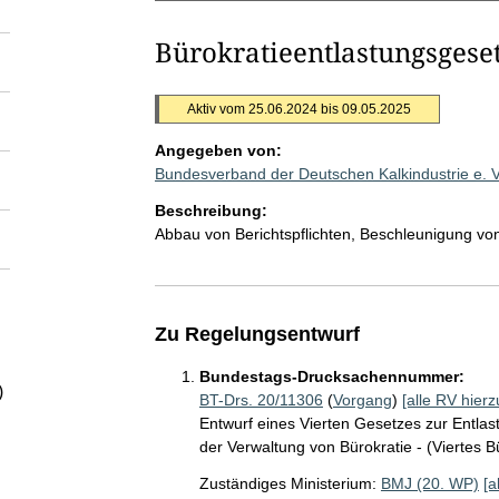
Bürokratieentlastungsgese
Aktiv vom 25.06.2024 bis 09.05.2025
Angegeben von:
Bundesverband der Deutschen Kalkindustrie e. 
Beschreibung:
Abbau von Berichtspflichten, Beschleunigung vo
Zu Regelungsentwurf
Bundestags-Drucksachennummer:
)
BT-Drs. 20/11306
(
Vorgang
)
[alle RV hierz
Entwurf eines Vierten Gesetzes zur Entlas
der Verwaltung von Bürokratie - (Viertes 
Zuständiges Ministerium:
BMJ (20. WP)
[a