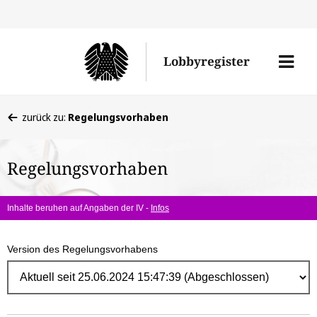
Direk
zum
Men
Lobbyregister
Inhal
öffne
Sie
zurück zu:
Regelungsvorhaben
befinden
sich
Regelungsvorhaben
hier:
Inhalte beruhen auf Angaben der IV -
Infos
Version des Regelungsvorhabens