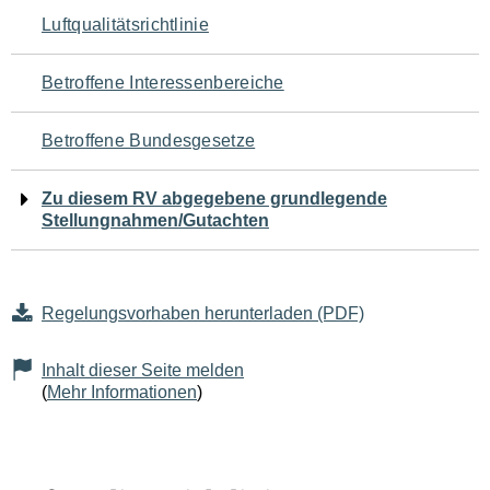
Navigation
Luftqualitätsrichtlinie
für
Betroffene Interessenbereiche
den
Betroffene Bundesgesetze
Seiteninhalt
Zu diesem RV abgegebene grundlegende
Stellungnahmen/Gutachten
Regelungsvorhaben herunterladen (PDF)
Inhalt dieser Seite melden
(
Mehr Informationen
)