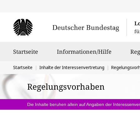
L
fü
Hauptnavigation
Startseite
Informationen/Hilfe
Reg
Sie
Startseite
Inhalte der Interessenvertretung
Regelungsvor
befinden
Regelungsvorhaben
sich
hier:
Die Inhalte beruhen allein auf Angaben der Interessenver