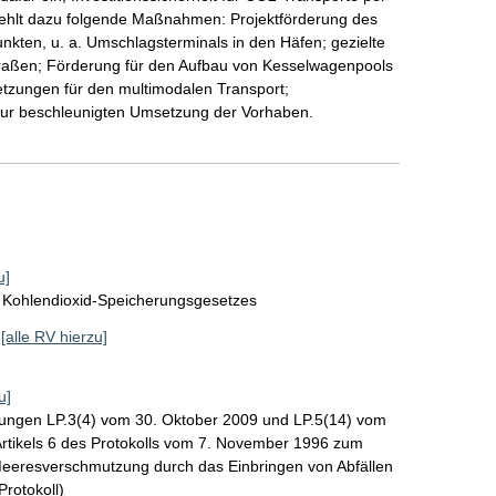
iehlt dazu folgende Maßnahmen: Projektförderung des
kten, u. a. Umschlagsterminals in den Häfen; gezielte
traßen; Förderung für den Aufbau von Kesselwagenpools
etzungen für den multimodalen Transport;
zur beschleunigten Umsetzung der Vorhaben.
u]
 Kohlendioxid-Speicherungsgesetzes
[alle RV hierzu]
u]
ßungen LP.3(4) vom 30. Oktober 2009 und LP.5(14) vom
rtikels 6 des Protokolls vom 7. November 1996 zum
eeresverschmutzung durch das Einbringen von Abfällen
rotokoll)