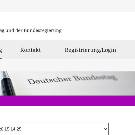
Direkt
zum
ag und der Bundesregierung
Inhalt
ausgewählt
g
Kontakt
Registrierung/Login