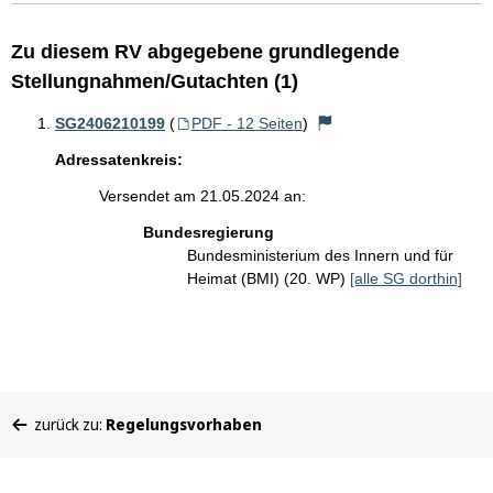
Zu diesem RV abgegebene grundlegende
Stellungnahmen/Gutachten (1)
SG2406210199
(
PDF - 12 Seiten
)
Adressatenkreis:
Versendet am 21.05.2024 an:
Bundesregierung
Bundesministerium des Innern und für
Heimat (BMI) (20. WP)
[alle SG dorthin]
Sie
zurück zu:
Regelungsvorhaben
befinden
sich
hier: