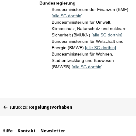
Bundesregierung
Bundesministerium der Finanzen (BMF)
[alle SG dorthin]
Bundesministerium für Umwelt,
Klimaschutz, Naturschutz und nukleare
Sicherheit (BMUKN)
[alle SG dorthin]
Bundesministerium für Wirtschaft und
Energie (BMWE)
[alle SG dorthin]
Bundesministerium für Wohnen,
Stadtentwicklung und Bauwesen
(BMWSB)
[alle SG dorthin]
Sie
zurück zu:
Regelungsvorhaben
befinden
sich
hier:
Interne
Hilfe
Kontakt
Newsletter