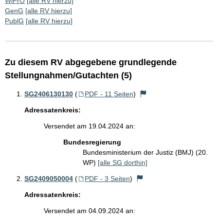
WiPrO
[alle RV hierzu]
GenG
[alle RV hierzu]
PublG
[alle RV hierzu]
Zu diesem RV abgegebene grundlegende
Stellungnahmen/Gutachten (5)
SG2406130130
(
PDF - 11 Seiten
)
Adressatenkreis:
Versendet am 19.04.2024 an:
Bundesregierung
Bundesministerium der Justiz (BMJ) (20.
WP)
[alle SG dorthin]
SG2409050004
(
PDF - 3 Seiten
)
Adressatenkreis:
Versendet am 04.09.2024 an: