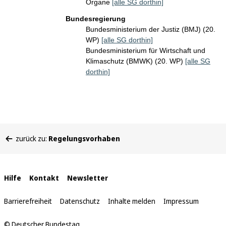
Organe
[alle SG dorthin]
Bundesregierung
Bundesministerium der Justiz (BMJ) (20.
WP)
[alle SG dorthin]
Bundesministerium für Wirtschaft und
Klimaschutz (BMWK) (20. WP)
[alle SG
dorthin]
Sie
zurück zu:
Regelungsvorhaben
befinden
sich
hier:
Interne
Hilfe
Kontakt
Newsletter
Links
Barrierefreiheit
Datenschutz
Inhalte melden
Impressum
© Deutscher Bundestag