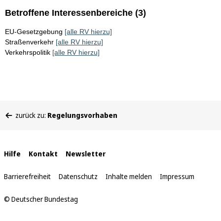
Betroffene Interessenbereiche (3)
EU-Gesetzgebung
[alle RV hierzu]
Straßenverkehr
[alle RV hierzu]
Verkehrspolitik
[alle RV hierzu]
Sie
zurück zu:
Regelungsvorhaben
befinden
sich
hier:
Interne
Hilfe
Kontakt
Newsletter
Links
Barrierefreiheit
Datenschutz
Inhalte melden
Impressum
© Deutscher Bundestag