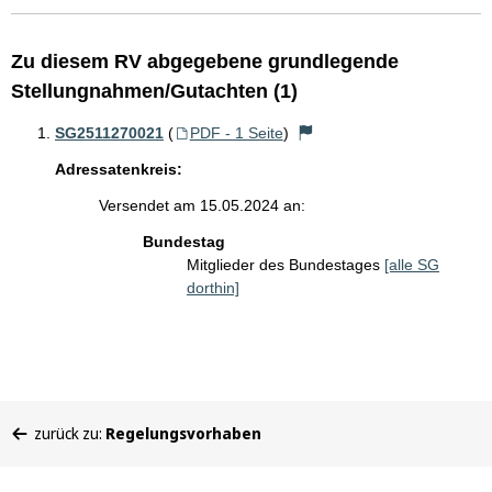
Zu diesem RV abgegebene grundlegende
Stellungnahmen/Gutachten (1)
SG2511270021
(
PDF - 1 Seite
)
Adressatenkreis:
Versendet am 15.05.2024 an:
Bundestag
Mitglieder des Bundestages
[alle SG
dorthin]
Sie
zurück zu:
Regelungsvorhaben
befinden
sich