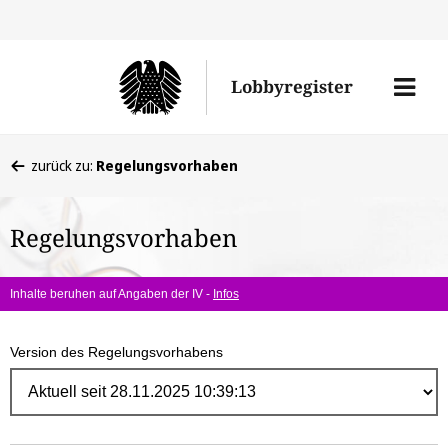
Direk
zum
Men
Lobbyregister
Inhal
öffne
Sie
zurück zu:
Regelungsvorhaben
befinden
sich
Regelungsvorhaben
hier:
Inhalte beruhen auf Angaben der IV -
Infos
Version des Regelungsvorhabens