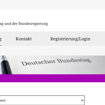
Direkt
zum
ag und der Bundesregierung
Inhalt
ausgewählt
g
Kontakt
Registrierung/Login