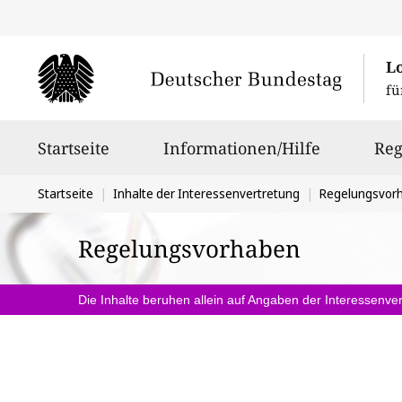
L
fü
Hauptnavigation
Startseite
Informationen/Hilfe
Reg
Sie
Startseite
Inhalte der Interessenvertretung
Regelungsvor
befinden
Regelungsvorhaben
sich
hier:
Die Inhalte beruhen allein auf Angaben der Interessenver