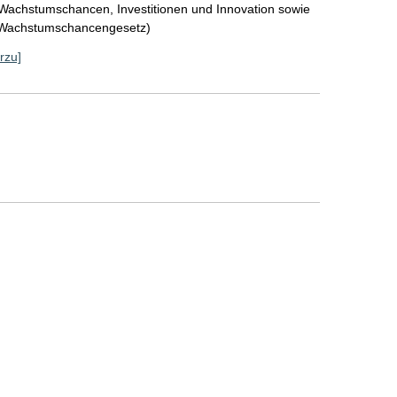
 Wachstumschancen, Investitionen und Innovation sowie
 (Wachstumschancengesetz)
rzu]