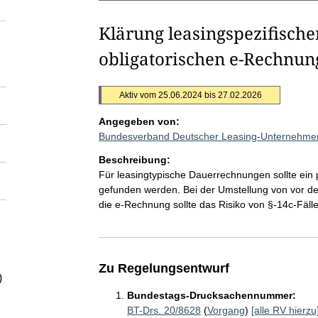
Klärung leasingspezifisch
obligatorischen e-Rechnun
Aktiv vom 25.06.2024 bis 27.02.2026
Angegeben von:
Bundesverband Deutscher Leasing-Unternehme
Beschreibung:
Für leasingtypische Dauerrechnungen sollte ein
gefunden werden. Bei der Umstellung von vor d
die e-Rechnung sollte das Risiko von §-14c-Fäll
Zu Regelungsentwurf
)
Bundestags-Drucksachennummer:
BT-Drs. 20/8628
(
Vorgang
)
[alle RV hierzu