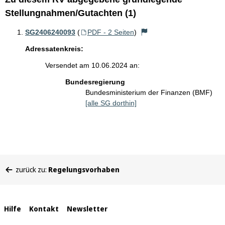
Stellungnahmen/Gutachten (1)
SG2406240093
(
PDF - 2 Seiten
)
Adressatenkreis:
Versendet am 10.06.2024 an:
Bundesregierung
Bundesministerium der Finanzen (BMF)
[alle SG dorthin]
Sie
zurück zu:
Regelungsvorhaben
befinden
sich
hier:
Interne
Hilfe
Kontakt
Newsletter