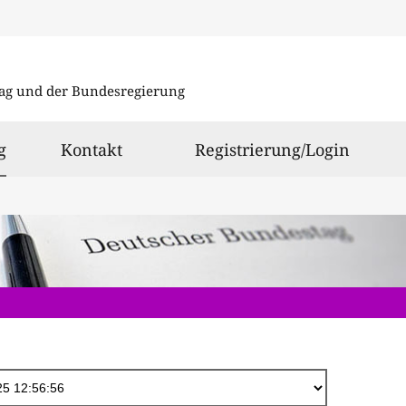
Direkt
zum
ag und der Bundesregierung
Inhalt
ausgewählt
g
Kontakt
Registrierung/Login