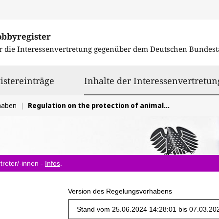
obbyregister
r die Interessenvertretung gegenüber dem
Deutschen Bundest
istereinträge
Inhalte der Interessenvertretun
haben
Regulation on the protection of animals during transport and related operations
treter/-innen -
Infos
.
Version des Regelungsvorhabens