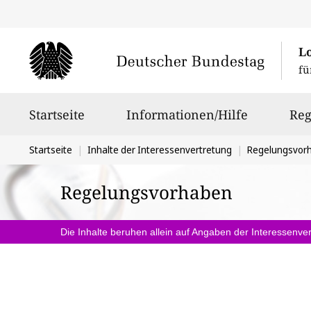
L
fü
Hauptnavigation
Startseite
Informationen/Hilfe
Reg
Sie
Startseite
Inhalte der Interessenvertretung
Regelungsvor
befinden
Regelungsvorhaben
sich
hier:
Die Inhalte beruhen allein auf Angaben der Interessenver