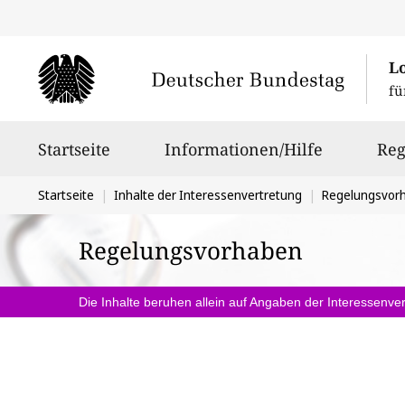
L
fü
Hauptnavigation
Startseite
Informationen/Hilfe
Reg
Sie
Startseite
Inhalte der Interessenvertretung
Regelungsvor
befinden
Regelungsvorhaben
sich
hier:
Die Inhalte beruhen allein auf Angaben der Interessenver