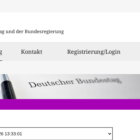
Direkt
zum
ag und der Bundesregierung
Inhalt
ausgewählt
g
Kontakt
Registrierung/Login