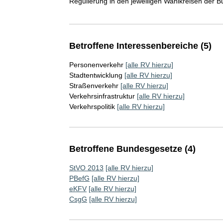
Regulierung in den jeweiligen Wahlkreisen der
Betroffene Interessenbereiche (5)
Personenverkehr
[alle RV hierzu]
Stadtentwicklung
[alle RV hierzu]
Straßenverkehr
[alle RV hierzu]
Verkehrsinfrastruktur
[alle RV hierzu]
Verkehrspolitik
[alle RV hierzu]
Betroffene Bundesgesetze (4)
StVO 2013
[alle RV hierzu]
PBefG
[alle RV hierzu]
eKFV
[alle RV hierzu]
CsgG
[alle RV hierzu]