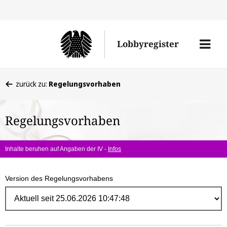
Direk
zum
Men
Lobbyregister
Inhal
öffne
Sie
zurück zu:
Regelungsvorhaben
befinden
sich
Regelungsvorhaben
hier:
Inhalte beruhen auf Angaben der IV -
Infos
Version des Regelungsvorhabens