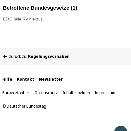
Betroffene Bundesgesetze (1)
EStG
[alle RV hierzu]
Sie
zurück zu:
Regelungsvorhaben
befinden
sich
hier:
Interne
Hilfe
Kontakt
Newsletter
Links
Barrierefreiheit
Datenschutz
Inhalte melden
Impressum
© Deutscher Bundestag