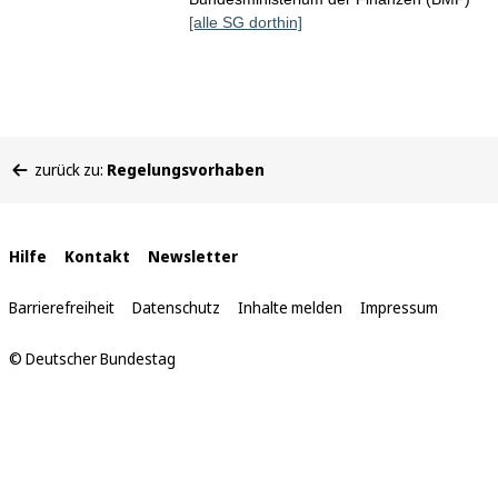
[alle SG dorthin]
Sie
zurück zu:
Regelungsvorhaben
befinden
sich
hier:
Interne
Hilfe
Kontakt
Newsletter
Links
Barrierefreiheit
Datenschutz
Inhalte melden
Impressum
© Deutscher Bundestag