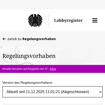
Direk
zum
Men
Lobbyregister
Inhal
öffne
Sie
zurück zu:
Regelungsvorhaben
befinden
sich
Regelungsvorhaben
hier:
Inhalte beruhen auf Angaben der IV -
Infos
Version des Regelungsvorhabens