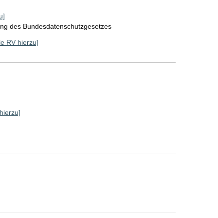
u]
rung des Bundesdatenschutzgesetzes
lle RV hierzu]
hierzu]