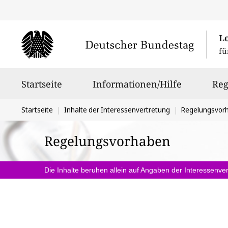
L
fü
Hauptnavigation
Startseite
Informationen/Hilfe
Reg
Sie
Startseite
Inhalte der Interessenvertretung
Regelungsvor
befinden
Regelungsvorhaben
sich
hier:
Die Inhalte beruhen allein auf Angaben der Interessenver