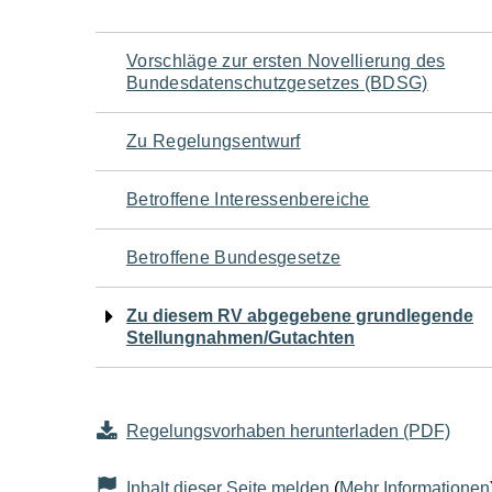
Navigation
Vorschläge zur ersten Novellierung des
Bundesdatenschutzgesetzes (BDSG)
für
Zu Regelungsentwurf
den
Betroffene Interessenbereiche
Seiteninhalt
Betroffene Bundesgesetze
Zu diesem RV abgegebene grundlegende
Stellungnahmen/Gutachten
Regelungsvorhaben herunterladen (PDF)
Inhalt dieser Seite melden
(
Mehr Informationen