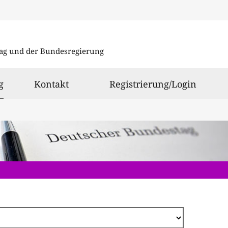
Direkt
zum
ag und der Bundesregierung
Inhalt
ausgewählt
g
Kontakt
Registrierung/Login