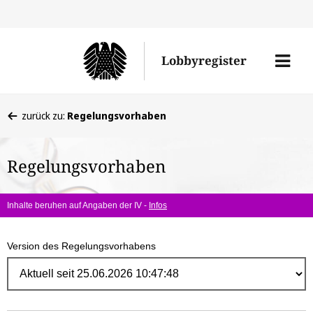
Direk
zum
Men
Lobbyregister
Inhal
öffne
Sie
zurück zu:
Regelungsvorhaben
befinden
sich
Regelungsvorhaben
hier:
Inhalte beruhen auf Angaben der IV -
Infos
Version des Regelungsvorhabens