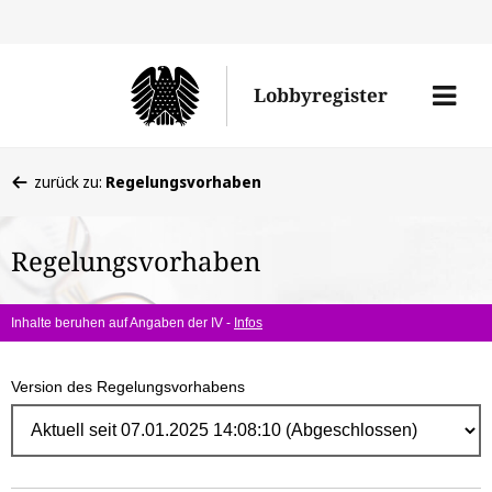
Direk
zum
Men
Lobbyregister
Inhal
öffne
Sie
zurück zu:
Regelungsvorhaben
befinden
sich
Regelungsvorhaben
hier:
Inhalte beruhen auf Angaben der IV -
Infos
Version des Regelungsvorhabens