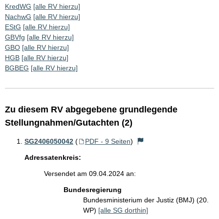
KredWG
[alle RV hierzu]
NachwG
[alle RV hierzu]
EStG
[alle RV hierzu]
GBVfg
[alle RV hierzu]
GBO
[alle RV hierzu]
HGB
[alle RV hierzu]
BGBEG
[alle RV hierzu]
Zu diesem RV abgegebene grundlegende
Stellungnahmen/Gutachten (2)
SG2406050042
(
PDF - 9 Seiten
)
Adressatenkreis:
Versendet am 09.04.2024 an:
Bundesregierung
Bundesministerium der Justiz (BMJ) (20.
WP)
[alle SG dorthin]