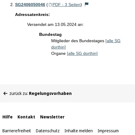
SG2406050046
(
PDF - 3 Seiten
)
Adressatenkreis:
Versendet am 13.05.2024 an:
Bundestag
Mitglieder des Bundestages
[alle SG
dorthin]
Organe
[alle SG dorthin]
Sie
zurück zu:
Regelungsvorhaben
befinden
sich
hier:
Interne
Hilfe
Kontakt
Newsletter
Links
Barrierefreiheit
Datenschutz
Inhalte melden
Impressum