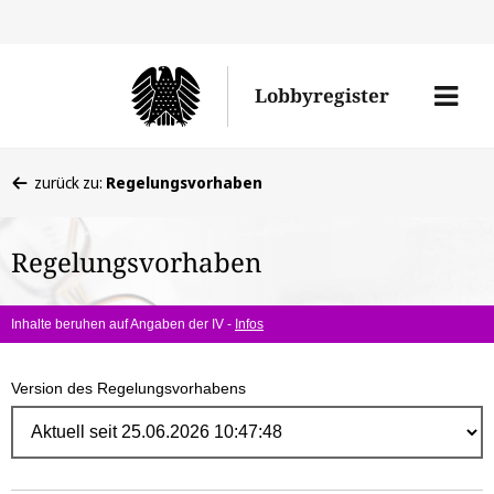
Direk
zum
Men
Lobbyregister
Inhal
öffne
Sie
zurück zu:
Regelungsvorhaben
befinden
sich
Regelungsvorhaben
hier:
Inhalte beruhen auf Angaben der IV -
Infos
Version des Regelungsvorhabens