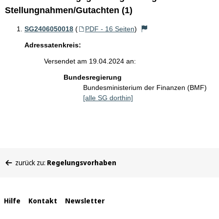
Stellungnahmen/Gutachten (1)
SG2406050018
(
PDF - 16 Seiten
)
Adressatenkreis:
Versendet am 19.04.2024 an:
Bundesregierung
Bundesministerium der Finanzen (BMF)
[alle SG dorthin]
Sie
zurück zu:
Regelungsvorhaben
befinden
sich
hier:
Interne
Hilfe
Kontakt
Newsletter
Links