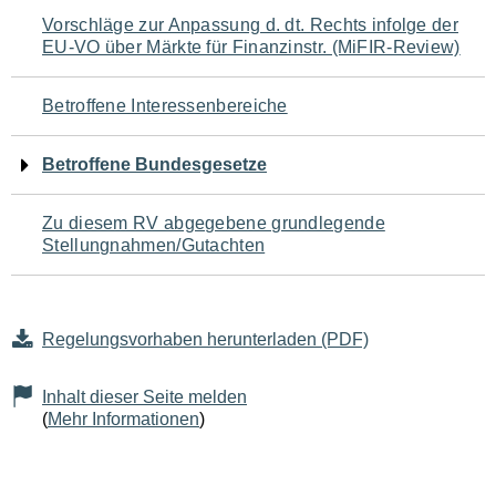
Navigation
Vorschläge zur Anpassung d. dt. Rechts infolge der
EU-VO über Märkte für Finanzinstr. (MiFIR-Review)
für
den
Betroffene Interessenbereiche
Seiteninhalt
Betroffene Bundesgesetze
Zu diesem RV abgegebene grundlegende
Stellungnahmen/Gutachten
Regelungsvorhaben herunterladen (PDF)
Inhalt dieser Seite melden
(
Mehr Informationen
)