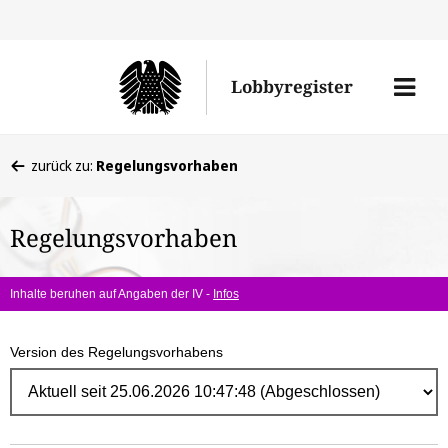
Direk
zum
Men
Lobbyregister
Inhal
öffne
Sie
zurück zu:
Regelungsvorhaben
befinden
sich
Regelungsvorhaben
hier:
Inhalte beruhen auf Angaben der IV -
Infos
Version des Regelungsvorhabens