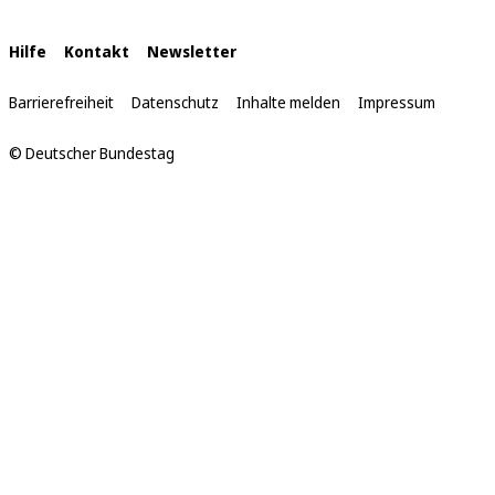
sich
hier:
Interne
Hilfe
Kontakt
Newsletter
Links
Barrierefreiheit
Datenschutz
Inhalte melden
Impressum
© Deutscher Bundestag