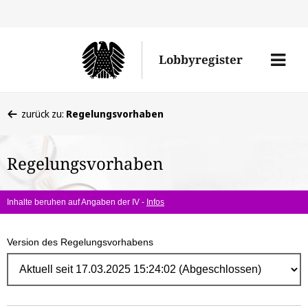
Direk
zum
Men
Lobbyregister
Inhal
öffne
Sie
zurück zu:
Regelungsvorhaben
befinden
sich
Regelungsvorhaben
hier:
Inhalte beruhen auf Angaben der IV -
Infos
Version des Regelungsvorhabens